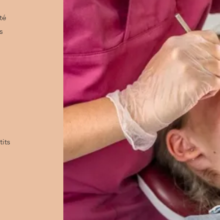
té
s
tits